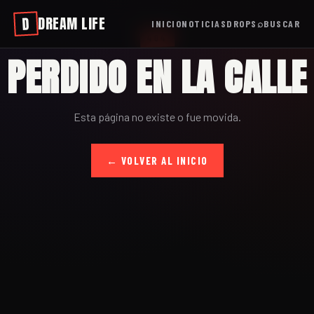
DREAM LIFE
D
INICIO
NOTICIAS
DROPS
⌕
BUSCAR
404
PERDIDO EN LA CALLE
Esta página no existe o fue movida.
← VOLVER AL INICIO