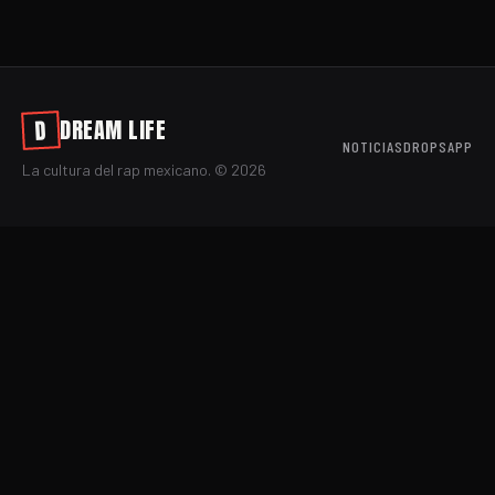
DREAM LIFE
D
NOTICIAS
DROPS
APP
La cultura del rap mexicano. ©
2026