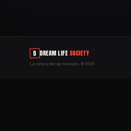
DREAM LIFE
SOCIETY
D
La cultura del rap mexicano. ©
2026