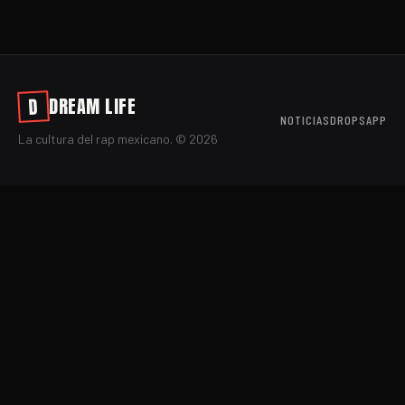
DREAM LIFE
D
NOTICIAS
DROPS
APP
La cultura del rap mexicano. ©
2026