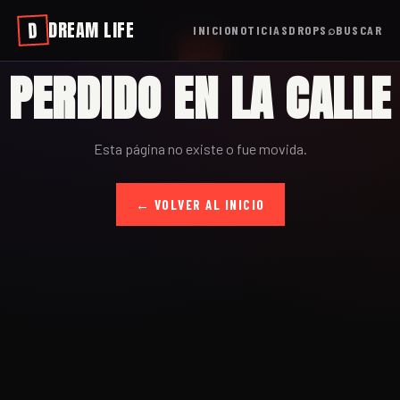
DREAM LIFE
D
INICIO
NOTICIAS
DROPS
⌕
BUSCAR
404
PERDIDO EN LA CALLE
Esta página no existe o fue movida.
← VOLVER AL INICIO